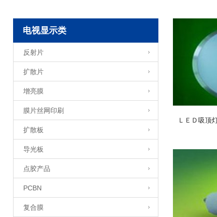
电视显示类
反射片
扩散片
增亮膜
膜片丝网印刷
ＬＥＤ吸顶
扩散板
导光板
点胶产品
PCBN
复合膜