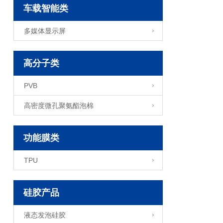
车载智能类
多媒体显示屏
高分子类
PVB
高密度微孔聚氨酯泡棉
功能膜类
TPU
硅胶产品
液态发泡硅胶