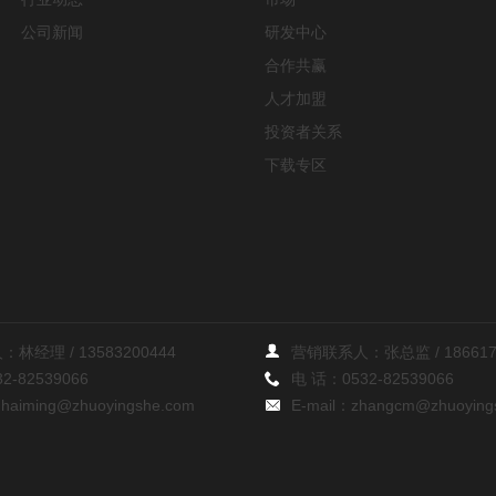
公司新闻
研发中心
合作共赢
人才加盟
投资者关系
下载专区
：林经理 /
13583200444
营销联系人：张总监 /
18661
32-82539066
电 话：
0532-82539066
inhaiming@zhuoyingshe.com
E-mail：
zhangcm@zhuoying