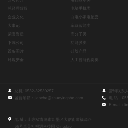
总经理致辞
电脑手机类
企业文化
白电小家电配套
大事记
车载智能类
荣誉资质
高分子类
下属公司
功能膜类
设备图片
硅胶产品
环境安全
人工智能视觉类
总机:
0532-82530257
营销联系人
监督邮箱：
jiancha@zhuoyingshe.com
电 话：
05
E-mail：
l
地 址：山东省青岛市即墨区大信街道福源路
66号卓英社福源科技园 Qingdao