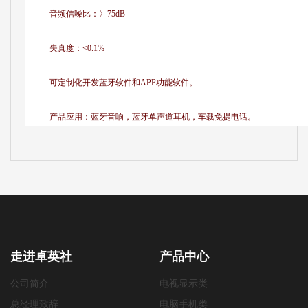
音频信噪比：〉75dB
失真度：<0.1%
可定制化开发蓝牙软件和APP功能软件。
产品应用：蓝牙音响，蓝牙单声道耳机，车载免提电话。
走进卓英社
产品中心
公司简介
电视显示类
总经理致辞
电脑手机类