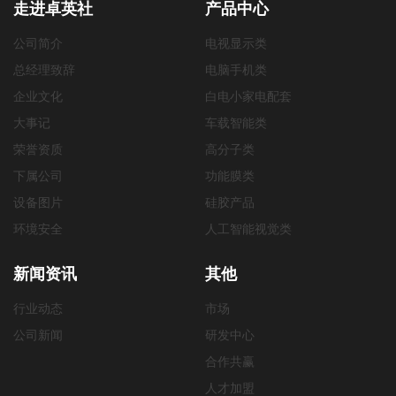
走进卓英社
产品中心
公司简介
电视显示类
总经理致辞
电脑手机类
企业文化
白电小家电配套
大事记
车载智能类
荣誉资质
高分子类
下属公司
功能膜类
设备图片
硅胶产品
环境安全
人工智能视觉类
新闻资讯
其他
行业动态
市场
公司新闻
研发中心
合作共赢
人才加盟