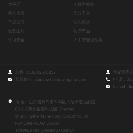
大事记
车载智能类
荣誉资质
高分子类
下属公司
功能膜类
设备图片
硅胶产品
环境安全
人工智能视觉类
总机:
0532-82530257
营销联系人
监督邮箱：
jiancha@zhuoyingshe.com
电 话：
05
E-mail：
l
地 址：山东省青岛市即墨区大信街道福源路
66号卓英社福源科技园 Qingdao
zhuoyingshe Technology Co.Ltd NO.66
FUYUAN ROAD DAXIN
TOWN,JIMO,QINGDAO CHINA