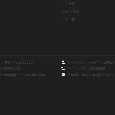
人才加盟
投资者关系
下载专区
：林经理 /
13583200444
营销联系人：张总监 /
18661
32-82539066
电 话：
0532-82539066
inhaiming@zhuoyingshe.com
E-mail：
zhangcm@zhuoying