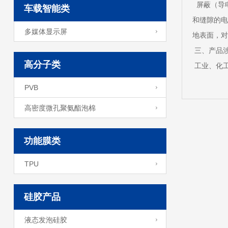
屏蔽（导
车载智能类
和缝隙的电
多媒体显示屏
地表面，对
三、产品
高分子类
工业、化
PVB
高密度微孔聚氨酯泡棉
功能膜类
TPU
硅胶产品
液态发泡硅胶