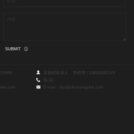
SUBMIT
729986
采购部联系人：李经理 /
13606485149
电 话：
she.com
E-mail：
lixu@zhuoyingshe.com